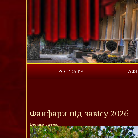
ПРО ТЕАТР
АФ
Фанфари під завісу 2026
Велика сцена