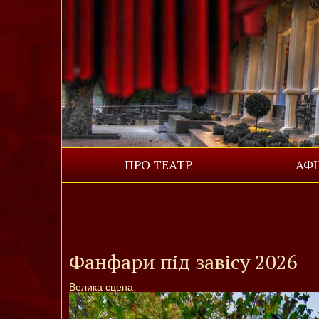
ПРО ТЕАТР
АФ
Фанфари під завісу 2026
Велика сцена