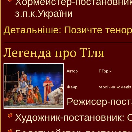
Хормейстер-постано
з.п.к.України
Детальніше: Позичте тено
Легенда про Тіля
Автор
Г.Горін
Жанр
героїчна комедія 
Режисер-пост
Художник-постановник: 