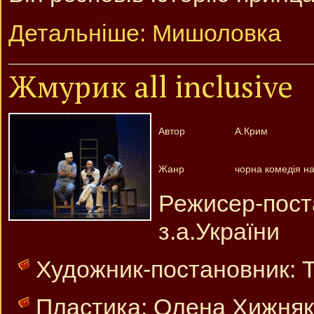
Детальніше: Мишоловка
Жмурик all inclusive
Автор
А.Крим
Жанр
чорна комедія на 
Режисер-пос
з.а.України
Художник-постановник: Т
Пластика: Олена Хижняк, 