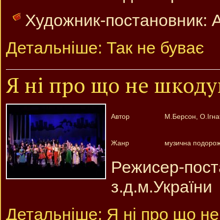
Художник-постановник: 
Детальніше: Так не буває
Я ні про що не шкод
Автор
М.Берсон, О.Ігна
Жанр
музична подорож 
Режисер-по
з.д.м.України
Детальніше: Я ні про що н