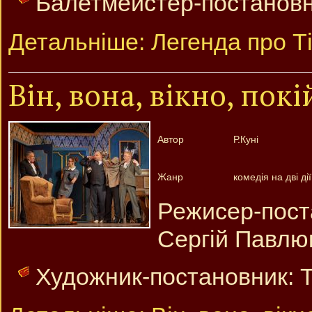
Балетмейстер-постановни
Детальніше: Легенда про Т
Він, вона, вікно, пок
Автор
Р.Куні
Жанр
комедія на дві дії
Режисер-пос
Сергій Павлюк
Художник-постановник: Т