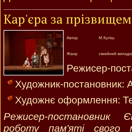
Кар'єра за прізвищем
Автор
М.Куліш
Жанр
сімейний випадок 
Режисер-поста
Художник-постановник: А
Художнє оформлення: Те
Режисер-постановник Є
роботу пам'яті свого 