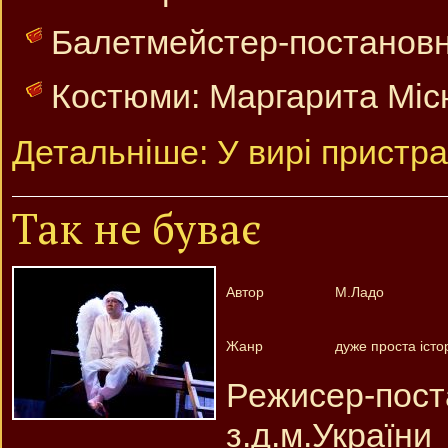
Балетмейстер-постановни
Костюми: Маргарита Міс
Детальніше: У вирі пристра
Так не буває
Автор
М.Ладо
Жанр
дуже проста істор
Режисер-по
з.д.м.України