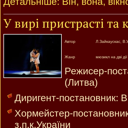
Детальніше: Він, вона, вікн
У вирі пристрасті та
Автор
Л.Зайкаускас, В.
Жанр
мюзикл на дві дії
Режисер-пос
(Литва)
Диригент-постановник: Ві
Хормейстер-постано
з.п.к.України