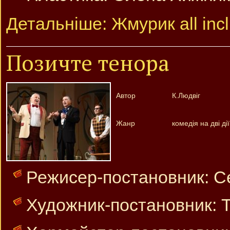
Детальніше: Жмурик all incl
Позичте тенора
Автор
К.Людвіг
Жанр
комедія на дві дії
Режисер-постановник: Се
Художник-постановник: Т