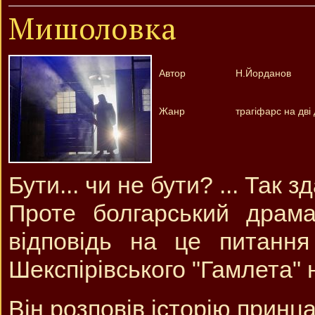
Мишоловка
Автор
Н.Йорданов
Жанр
трагіфарс на дві 
Бути... чи не бути? ... Так 
Проте болгарський драм
відповідь на це питання
Шекспірівського "Гамлета" 
Він розповів історію прин