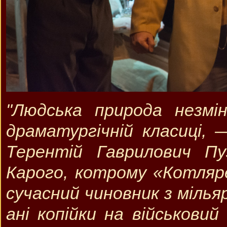
"Людська природа незмін
драматургічній класиці, 
Терентій Гаврилович Пуз
Карого, котрому «Котляр
сучасний чиновник з мільяр
ані копійки на військовий