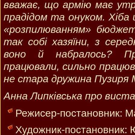
вважає, що армію має утр
прадідом та онуком. Хіба
«розпилюванням» бюджет
так собі хазяїни, з сер
воно й набралось? П
працювали, сильно працюв
не стара дружина Пузиря М
Анна Липківська про вист
Режисер-постановник: М
Художник-постановник: 