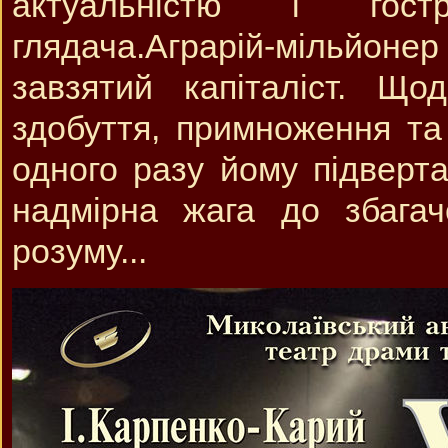
актуальністю і гост
глядача.Аграрій-мільйоне
завзятий капіталіст. Щ
здобуття, примноження та 
одного разу йому підверт
надмірна жага до збагач
розуму...