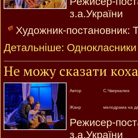
Режисер-пос
з.а.України
Художник-постановник: Т
Детальніше: Однокласники
Не можу сказати кох
Автор
С.Чверкалюк
Жанр
мелодрама на дві
Режисер-пос
з.а.України