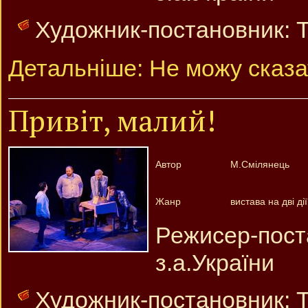
Художник-постановник: Т
Детальніше: Не можу сказа
Привіт, малий!
Автор
М.Смілянець
Жанр
вистава на дві дії
Режисер-пос
з.а.України
Художник-постановник: Т