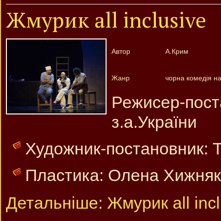
Жмурик all inclusive
Автор
А.Крим
Жанр
чорна комедія на 
Режисер-пос
з.а.України
Художник-постановник: Т
Пластика: Олена Хижняк, 
Детальніше: Жмурик all incl