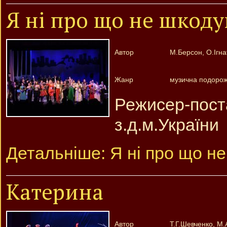
Я ні про що не шкод
Автор
М.Берсон, О.Ігна
Жанр
музична подорож 
Режисер-по
з.д.м.України
Детальніше: Я ні про що н
Катерина
Автор
Т.Г.Шевченко, М.