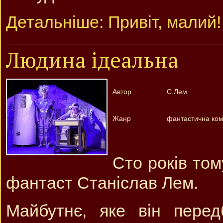
Детальніше: Привіт, малий!
Людина ідеальна
Автор
С.Лем
Жанр
фантастична коме
Сто років то
фантаст Станіслав Лем.
Майбутнє, яке він перед