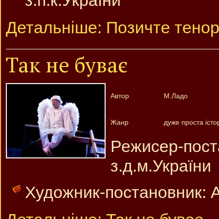
з.п.к.України
Детальніше: Позичте тено
Так не буває
Автор
М.Ладо
Жанр
дуже проста істор
Режисер-по
з.д.м.України
Художник-постановник: 