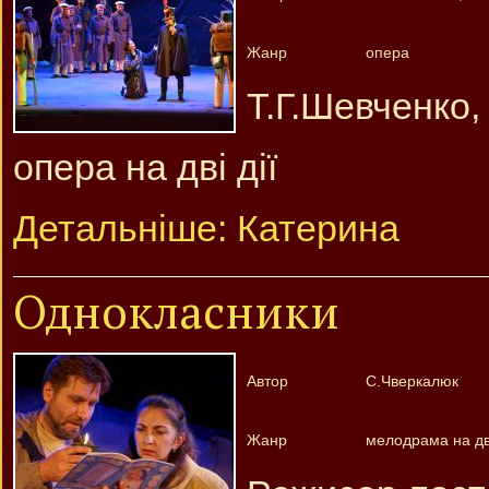
Жанр
опера
Т.Г.Шевченко,
опера на дві дії
Детальніше: Катерина
Однокласники
Автор
С.Чверкалюк
Жанр
мелодрама на дві