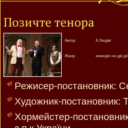
Позичте тенора
Автор
К.Людвіг
Жанр
комедія на дві дії
Режисер-постановник: Се
Художник-постановник: Т
Хормейстер-постано